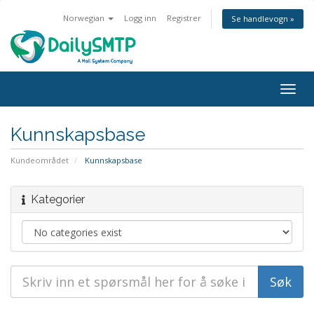
Norwegian
Logg inn
Registrer
Se handlevogn »
Togg
navig
Kunnskapsbase
Kundeområdet
Kunnskapsbase
Kategorier