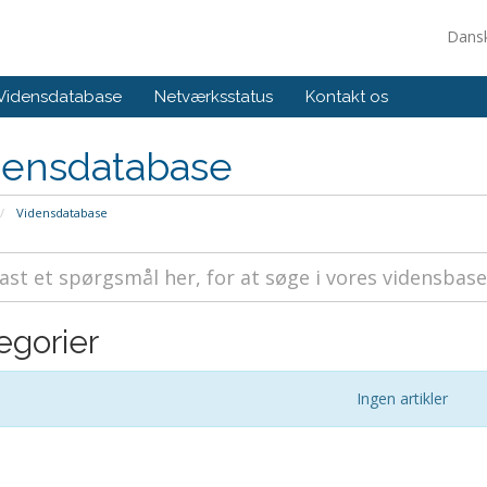
Dans
Vidensdatabase
Netværksstatus
Kontakt os
densdatabase
Vidensdatabase
egorier
Ingen artikler