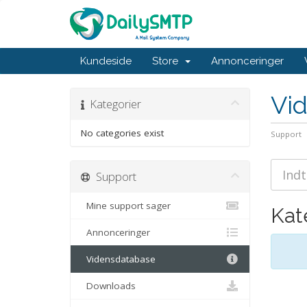
Kundeside
Store
Annonceringer
Vi
Kategorier
No categories exist
Support
Support
Mine support sager
Kat
Annonceringer
Vidensdatabase
Downloads