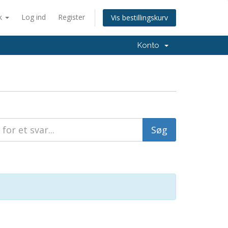
k
Log ind
Register
Vis bestillingskurv
Konto