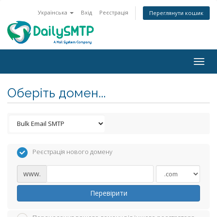
Українська
Вхід
Реєстрація
Переглянути кошик
Togg
navig
Оберіть домен...
Реєстрація нового домену
www.
Перевірити