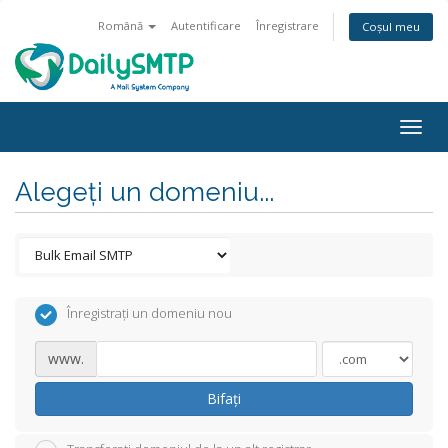
Română
Autentificare
Înregistrare
Coșul meu
Togg
navig
Alegeți un domeniu...
Înregistrați un domeniu nou
www.
Bifați