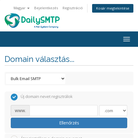
Magyar
Bejelentkezés
Regisztráció
Kosár megtekintése
Togg
navig
Domain választás...
Új domain nevet regisztrálok
www.
Ellenőrzés