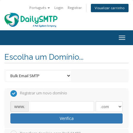
Português
Login
Registrar
Visualizar carrinho
Togg
navig
Escolha um Domínio...
Registrar um novo domínio
www.
Verifica