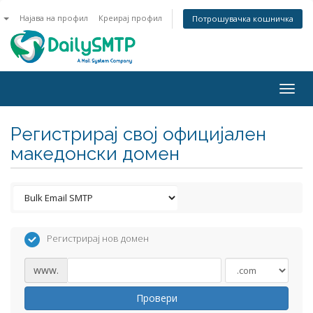
n
Најава на профил
Креирај профил
Потрошувачка кошничка
Togg
navig
Регистрирај свој официјален
македонски домен
Регистрирај нов домен
www.
Провери