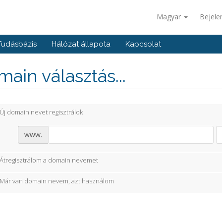
Magyar
Bejele
Tudásbázis
Hálózat állapota
Kapcsolat
ain választás...
Új domain nevet regisztrálok
www.
Átregisztrálom a domain nevemet
Már van domain nevem, azt használom