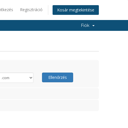
ntkezés
Regisztráció
Kosár megtekintése
Fiók
Ellenőrzés