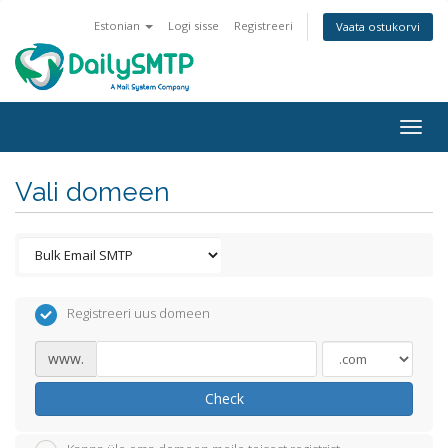
Estonian
Logi sisse
Registreeri
Vaata ostukorvi
Togg
navig
Vali domeen
Registreeri uus domeen
www.
Check