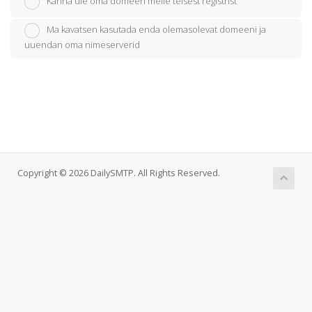
Kanna üle oma domeen meile teisest registrist
Ma kavatsen kasutada enda olemasolevat domeeni ja
uuendan oma nimeserverid
Copyright © 2026 DailySMTP. All Rights Reserved.